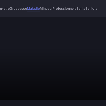
n-etre
Grossesse
Maladie
Minceur
Professionnels
Sante
Seniors