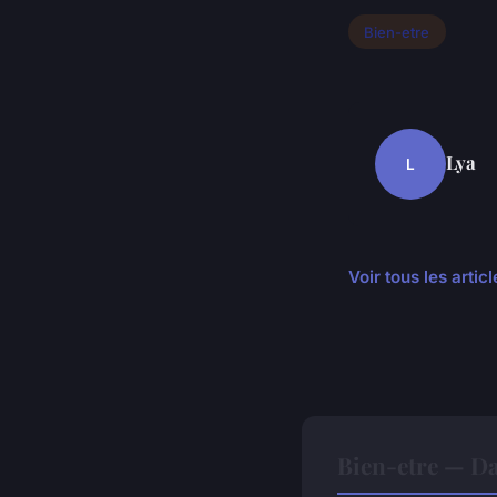
Bien-etre
Lya
L
Voir tous les artic
Bien-etre — D