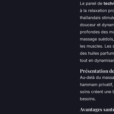
Le panel de
tech
à la relaxation 
thaïlandais stimul
douceur et dynami
profondes des mus
massage suédois, 
les muscles. Les s
des huiles parfum
tout en dynamisan
Présentation de
Au-delà du massag
hammam privatif, 
soins créent une 
besoins.
Avantages santé