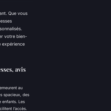
sant. Que vous
resses
sonnalisés.
r votre bien-
e expérience
sses, avis
 demeurent au
es spacieux, des
e enfants. Les
litent l’accès.