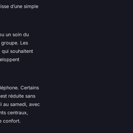
gisse d’une simple
u un soin du
e groupe. Les
 qui souhaitent
veloppent
éléphone. Certains
 est réduite sans
di au samedi, avec
nts centraux,
e confort.