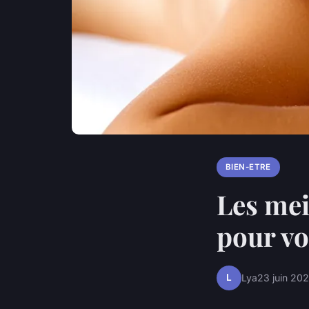
BIEN-ETRE
Les mei
pour vo
L
Lya
23 juin 20