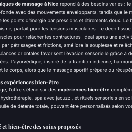
niques de massage à Nice
répond à des besoins variés : le c
profonde avec des mouvements enveloppants, tandis que le
e les points d’énergie par pressions et étirements doux. Le ba
sme, parfait pour les tensions musculaires. Le deep tissue 
cles pour relâcher les contractures, idéal après une activit
par pétrissages et frictions, améliore la souplesse et relâ
éances orientales favorisent l’évasion sensorielle grâce à d
ées. L’ayurvédique, inspiré de la tradition indienne, harmon
t le corps, alors que le massage sportif prépare ou récupère
s expériences bien-être
e, l’offre s’étend sur des
expériences bien-être
compléme
hydrothérapie, spa avec jacuzzi, et rituels sensoriels en s
bulle de détente totale, pouvant être personnalisés selon vo
 et bien-être des soins proposés