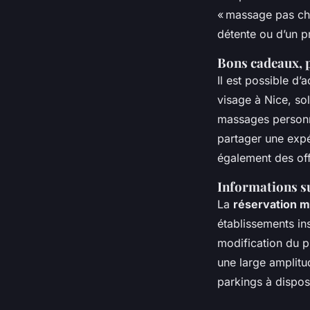
« massage pas cher
détente ou d’un 
Bons cadeaux, p
Il est possible d’
visage à Nice, so
massages personna
partager une expé
également des off
Informations su
La
réservation 
établissements ins
modification du p
une large amplitu
parkings à dispos