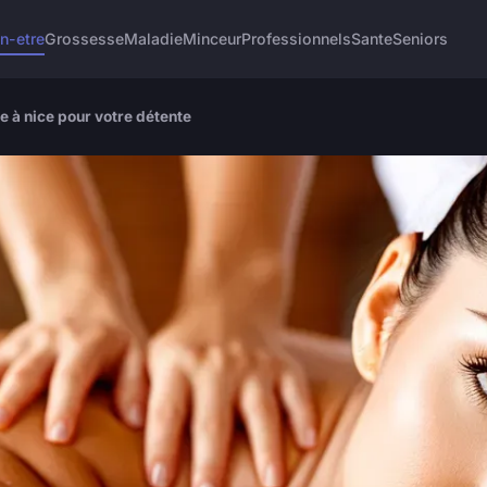
n-etre
Grossesse
Maladie
Minceur
Professionnels
Sante
Seniors
 à nice pour votre détente