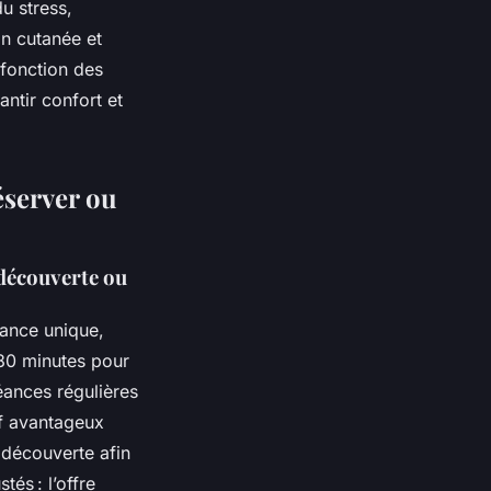
u stress,
on cutanée et
 fonction des
antir confort et
éserver ou
découverte ou
éance unique,
 80 minutes pour
ances régulières
if avantageux
 découverte afin
tés : l’offre