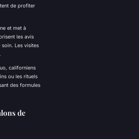
ent de profiter
ne et met à
orisent les avis
soin. Les visites
.
uo, californiens
s ou les rituels
osant des formules
alons de