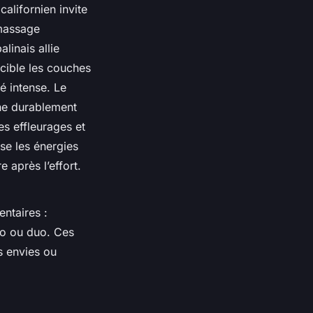
alifornien invite
 massage
linais allie
cible les couches
é intense. Le
che durablement
es effleurages et
ise les énergies
 après l’effort.
ntaires :
olo ou duo. Ces
s envies ou