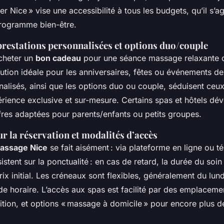
 Nice » vise une accessibilité à tous les budgets, qu’il s’a
programme bien-être.
restations personnalisées et options duo/couple
acheter un
bon cadeau
pour une séance massage relaxante o
lution idéale pour les anniversaires, fêtes ou événements d
lisés, ainsi que les options duo ou couple, séduisent ceux
rience exclusive et sur-mesure. Certains spas et hôtels dé
res adaptées pour parents/enfants ou petits groupes.
r la réservation et modalités d’accès
massage Nice
se fait aisément : via plateforme en ligne ou t
istent sur la ponctualité : en cas de retard, la durée du soin
rix initial. Les créneaux sont flexibles, généralement du lun
de horaire. L’accès aux spas est facilité par des emplaceme
ition, et options « massage à domicile » pour encore plus d