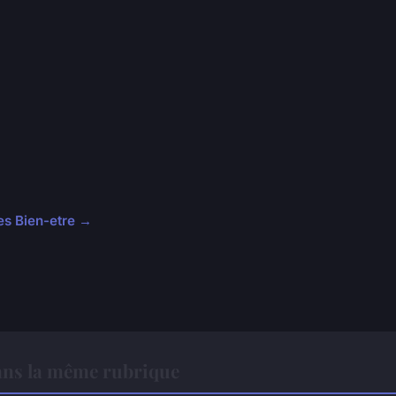
les Bien-etre →
ans la même rubrique