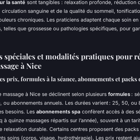
ur la santé
sont tangibles : relaxation profonde, réduction d
 circulation sanguine et de la qualité du sommeil, tonificati
ouleurs chroniques. Les praticiens adaptent chaque soin en
s, telles que grossesse ou pathologies spécifiques, pour gar
es spéciales et modalités pratiques pour r
ssage à Nice
s prix, formules à la séance, abonnements et packs 
e massage à Nice se déclinent selon plusieurs
formules
: s
 ou abonnements annuels. Les durées varient : 25, 50, ou
les besoins. Les
abonnements spa
confèrent accès à des sé
q à quinze massages répartis sur l’année), souvent à un tar
ne relaxation durable. Certains centres proposent des packs
nts soins (corps, visage, hydrothérapie). Les prix restent ajus